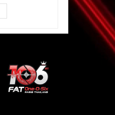
ี้" ยอมรับเลิก "ตุ้ย ธีรภัทร์"
กรักต่างวัย พูดถึงสาเหตุ
ิ่งช็อก!