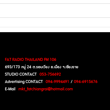
โปรแกรมฟุตบอลโลก 2026 คืน
"พิ้งก
นี้ รอบชิงอันดับ 3 ประจำวันที่
ปิดฉา
18 ก.ค. 69
เลิกย
FAT RADIO THAILAND FM 106
693/173 หมู่ 24 ต.รอบเวียง อ.เมือง จ.เชียงราย
STUDIO CONTACT
:
053-756692
Advertising CONTACT
:
094-9994491
/
094-6915676
E-Mail
:
mkt_fatchiangrai@hotmail.com