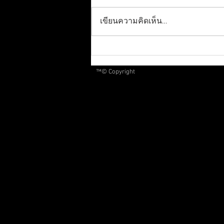
เขียนความคิดเห็น…
สุดเศร้า! พบร่างแล้ว "ฮลุน
โซโล่" ยูทูบเบอร์ดัง ขาดการ
™© Copyright
ติดต่อหลังเดินทางไปจอร์เจีย