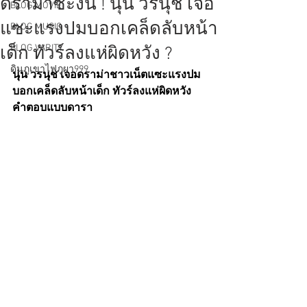
ดราม่าซะงั้น ! นุ่น วรนุช เจอ
BLOG MOVIE
แซะแรงปมบอกเคล็ดลับหน้า
BLOG MUSIC
BLOG VARITY
เด็ก ทัวร์ลงแห่ผิดหวัง ?
ดินภูเขาไฟภูผา999
นุ่น วรนุช เจอดราม่าชาวเน็ตแซะแรงปม
บอกเคล็ดลับหน้าเด็ก ทัวร์ลงแห่ผิดหวัง 
คำตอบแบบดารา