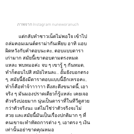
ภาพจาก Instagram nuneworanuch
           แต่กลับทำชาวเน็ตไม่พอใจ เข้าไป
ถล่มคอมเมนต์ดราม่ากันเพียบ อาทิ แอบ
ผิดหวังกับคำตอบนะคะ, ตอบแบบดารา
เก่ามาก สมัยนี้เขาตอบตามตรงหมด
แหละ พบหมอค่ะ จบ ๆ เขารู้ ๆ กันหมด, 
ทำก็ตอบไปสิ สมัยไหนละ.. อั้มยังบอกตรง 
ๆ, สมัยนี้ยังมีดาราตอบแบบนี้อีกเหรอคะ, 
ทำก็คือทำจ้าาาาาา ดึงสะตึงขนาดนี้, เอา
จริง ๆ มันมองปราดเดียวก็รู้แหล่ะ เคยเจอ
ตัวจริงบ่อยมาก นุ่นเป็นดาราที่ในทีวีดูสวย
กว่าตัวจริงนะ แต่ไม่ใช่ว่าตัวจริงจะไม่
สวย และสมัยนี้มันเป็นเรื่องปกติมาก ๆ ที่
คนเขาจะทำหัตถการต่าง ๆ, เอาตรง ๆ เงิน
เท่านั้นอย่าขาดคุณหมอ 