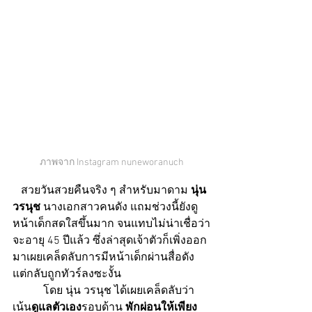
ภาพจาก Instagram nuneworanuch
   สวยวันสวยคืนจริง ๆ สำหรับมาดาม
 นุ่น 
วรนุช 
นางเอกสาวคนดัง แถมช่วงนี้ยังดู
หน้าเด็กสดใสขึ้นมาก จนแทบไม่น่าเชื่อว่า
จะอายุ 45 ปีแล้ว ซึ่งล่าสุดเจ้าตัวก็เพิ่งออก
มาเผยเคล็ดลับการมีหน้าเด็กผ่านสื่อดัง 
แต่กลับถูกทัวร์ลงซะงั้น
           โดย นุ่น วรนุช ได้เผยเคล็ดลับว่า 
เน้น
ดูแลตัวเอง
รอบด้าน 
พักผ่อนให้เพียง