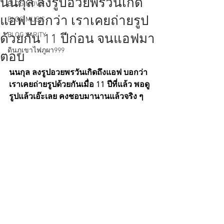
นนกุล ลงรูปอวยพรวันเกิด
BLOG MOVIE
แอฟ บอกว่า เราเคยถ่ายรูป
BLOG MUSIC
BLOG VARITY
ด้วยกัน 11 ปีก่อน จนแอฟมา
ดินภูเขาไฟภูผา999
ตอบ
นนกุล ลงรูปอวยพรวันเกิดถึงแอฟ บอกว่า 
เราเคยถ่ายรูปด้วยกันเมื่อ 11 ปีที่แล้ว พอดู
รูปแล้วเอ๊ะเลย คงชอบมานานแล้วจริง ๆ