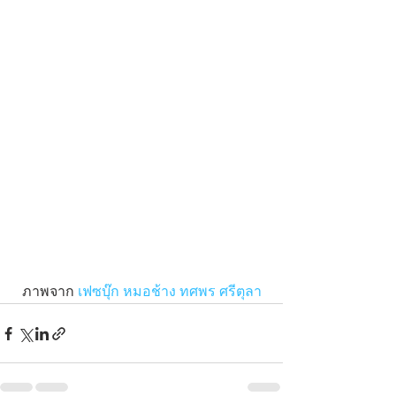
ภาพจาก 
เฟซบุ๊ก หมอช้าง ทศพร ศรีตุลา