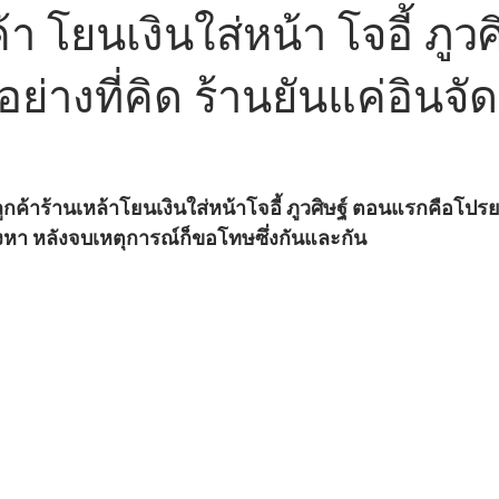
้า โยนเงินใส่หน้า โจอี้ ภูวศ
ย่างที่คิด ร้านยันแค่อินจัด
งหา หลังจบเหตุการณ์ก็ขอโทษซึ่งกันและกัน