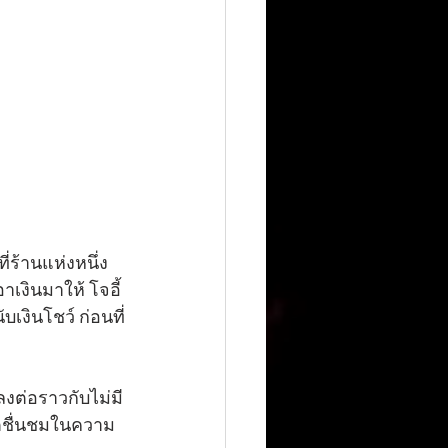
ี่ร้านแห่งหนึ่ง 
เงินมาให้ โจอี้
บเงินโชว์ ก่อนที่
็ตชื่นชมในความ