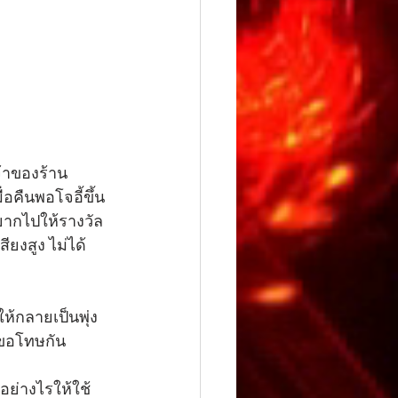
้าของร้าน 
่อคืนพอโจอี้ขึ้น
ยากไปให้รางวัล 
ียงสูง ไม่ได้
รขอโทษกัน