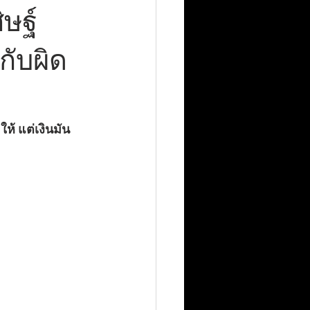
ิษฐ์
กับผิด