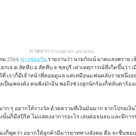
ภาพจาก Instagram joeypws
ราคม 2566
 ข่าวช่องวัน 
รายงานว่า นายกัณน์ มาตแสงพราย เจ
เจ ต.สัตหีบ อ.สัตหีบ จ.ชลบุรี เล่าเหตุการณ์ที่เกิดขึ้นว่า เมื
้ที่ เราก็มีเจ้าหน้าที่คอยดูแล แต่เหมือนแฟนคลับรายหนึ่งอ
็นเพลงดัง คนฟังมักอิน พอถึงช่วงฮุกนักร้องก็หลับตาร้องเส
ดังนั้นก็มีสปิริต ไม่แสดงอาการอะไร เล่นต่อจนจบ และมีกา