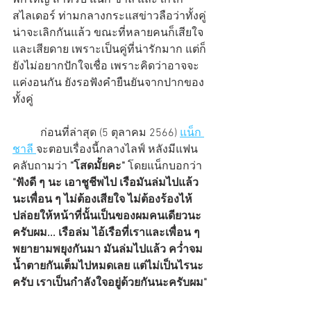
พักใหญ่ สำหรับ แน็ก ชาลี และ เก๋ไก๋ 
สไลเดอร์ ท่ามกลางกระแสข่าวลือว่าทั้งคู่
น่าจะเลิกกันแล้ว ขณะที่หลายคนก็เสียใจ
และเสียดาย เพราะเป็นคู่ที่น่ารักมาก แต่ก็
ยังไม่อยากปักใจเชื่อ เพราะคิดว่าอาจจะ
แค่งอนกัน ยังรอฟังคำยืนยันจากปากของ
ทั้งคู่
          ก่อนที่ล่าสุด (5 ตุลาคม 2566) 
แน็ก 
ชาลี 
จะตอบเรื่องนี้กลางไลฟ์ หลังมีแฟน
คลับถามว่า 
"โสดมั้ยคะ"
 โดยแน็กบอกว่า 
"ฟังดี ๆ นะ เอาชูชีพไป เรือมันล่มไปแล้ว
นะเพื่อน ๆ ไม่ต้องเสียใจ ไม่ต้องร้องไห้ 
ปล่อยให้หน้าที่นั้นเป็นของผมคนเดียวนะ
ครับผม... เรือล่ม ไอ้เรือที่เราและเพื่อน ๆ 
พยายามพยุงกันมา มันล่มไปแล้ว คว่ำจม
น้ำตายกันเต็มไปหมดเลย แต่ไม่เป็นไรนะ
ครับ เราเป็นกำลังใจอยู่ด้วยกันนะครับผม"