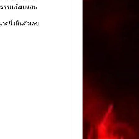
ค่าธรรมเนียมแสน
าดนี้ เห็นตัวเลข