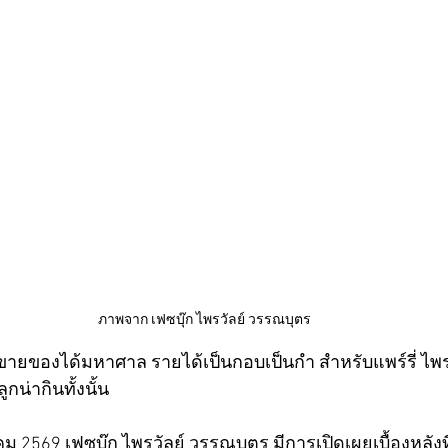
ภาพจาก เฟซบุ๊ก ไพรวัลย์ วรรณบุตร
่ขายของได้มหาศาล รายได้เป็นกอบเป็นกำ สำหรับแพร์รี่ ไพรวัล
กน่ากินทั้งนั้น
ษภาคม 2569 เฟซบุ๊ก ไพรวัลย์ วรรณบุตร มีการเปิดเผยเบื้องหลังท