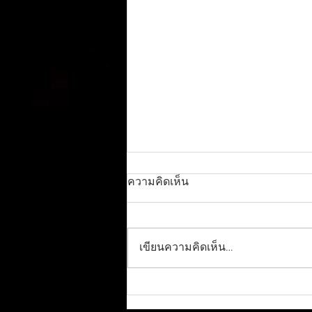
ความคิดเห็น
เขียนความคิดเห็น…
สุดเศร้า! พบร่างแล้ว "ฮลุน