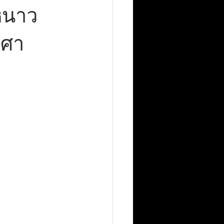
หนาว
งศา