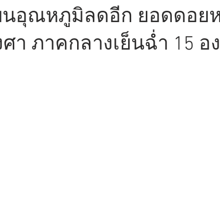
นอุณหภูมิลดอีก ยอดดอย
งศา ภาคกลางเย็นฉ่ำ 15 อ