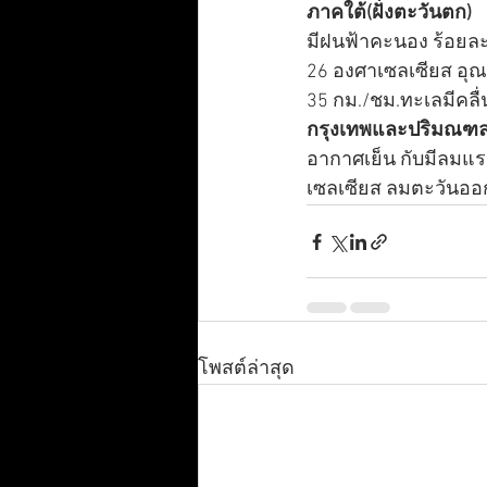
ภาคใต้(ฝั่งตะวันตก)
มีฝนฟ้าคะนอง ร้อยละ 
26 องศาเซลเซียส อุณ
35 กม./ชม.ทะเลมีคลื
กรุงเทพและปริมณฑ
อากาศเย็น กับมีลมแรง
เซลเซียส ลมตะวันออก
โพสต์ล่าสุด