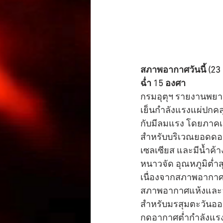
สภาพอากาศวันนี้ (2
ฉ่ำ 15 องศา
กรมอุตุฯ รายงานพยา
เย็นกำลังแรงแผ่ปกค
กับมีลมแรง โดยภาคเ
สำหรับบริเวณยอดดอย
เซลเซียส และมีน้ำค
หนาวจัด อุณหภูมิต่ำ
เนื่องจากสภาพอากาศที
สภาพอากาศแห้งแล
สำหรับมรสุมตะวันออ
กดอากาศต่ำกำลังแรง