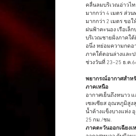
คลื่นลมบริเวณอ่าวไทย
มากกว่า 4 เมตร ส่วน
มากกว่า 2 เมตร ขอให้
ฝนฟ้าคะนอง เรือเล็ก
บริเวณชายฝั่งภาคใต้ฝ
อนึ่ง หย่อมความกดอ
ภาคใต้ตอนล่างและปร
ช่วงวันที่ 23–25 ธ.ค.66
พยากรณ์อากาศสำหรับประ
ภาคเหนือ
อากาศเย็นถึงหนาว แล
เซลเซียส อุณหภูมิส
น้ำค้างแข็งบางแห่ง 
25 กม./ชม.
ภาคตะวันออกเฉียงเห