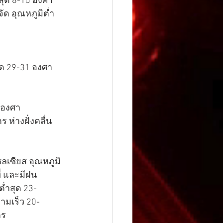
สุด 8-15 องศา
ด อุณหภูมิต่ำ
ุด 29-31 องศา
 องศา
 ห่างฝั่งคลื่น
ลเซียส อุณหภูมิ
่ และมีฝน
่ำสุด 23-
ามเร็ว 20-
ตร