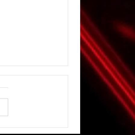
ี้" ยอมรับเลิก "ตุ้ย ธีรภัทร์"