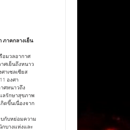
า ภาคกลางเย็น
หรือมวลอากาศ
าศเย็นถึงหนาว
งศาเซลเซียส 
-11 องศา
กาศหนาวถึง
ูแลรักษาสุขภาพ
ิดขึ้นเนื่องจาก
อบกับหย่อมความ
นักบางแห่งและ