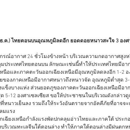
3 ธ.ค.) ไทยตอนบนอุณหภูมิลดอีก ยอดดอยหนาวสะใจ 3 องศ
กรณ์อากาศ 24 ชั่วโมงข้างหน้า บริเวณความกดอากาศสูง
ลุมประเทศไทยตอนบน ลักษณะเช่นนี้ทำให้ประเทศไทยมีอาก
หนือและภาคตะวันออกเฉียงเหนือมีอุณหภูมิลดลงอีก 1-2 อ
ของภาคเหนือมีอากาศหนาวถึงหนาวจัด อุณหภูมิต่ำสุด 3
้างแข็งบางแห่ง ส่วนยอดภูของภาคตะวันออกเฉียงเหนือมีอา
สุด 5-12 องศาเซลเซียส ขอให้ประชาชนในบริเวณดังกล่าวด
่หนาวเย็นลง รวมถึงให้ระวังอันตรายจากอัคคีภัยที่อาจจะเก
ะลมแรง
กเฉียงเหนือกำลังแรงพัดปกคลุมอ่าวไทยและภาคใต้ ประก
บริเวณทะเลจีนใต้ตอนล่าง ทำให้ภาคใต้ตอนล่างมีฝนตกห