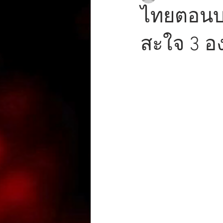
ไทยตอนบ
สะใจ 3 อ