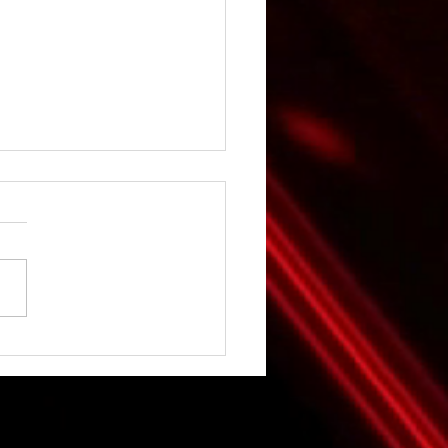
ลิ้ง ฮีโร่’ ตอกย้ำแร็พเปอร์
่อ ส่งเพลงใหม่มาแรงไม่
‘จำเลยรัก’