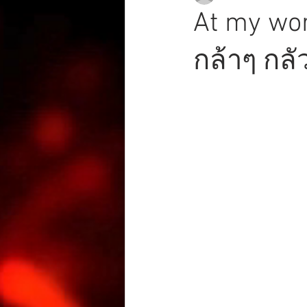
At my wo
กล้าๆ กลั