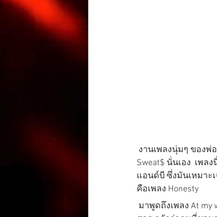
 งานเพลงนุ่มๆ ของพ่อหนุ่มหุ่นหมีชาวอเมริกันนามว่าเดวิด โบว์เด็น หรือรู้จักกันในชื่อ Pink 
Sweat$ นั่นเอง  เพลง
แอนด์บี ซึ่งมันเหมาะเ
คือเพลง Honesty
 มาพูดถึงเพลง At my worst  กันดีกว่า เพลงนี้จะพูดถึงคนที่กล้าๆ กลัวๆ กับคนที่ชอบ สองจิตสองใจ