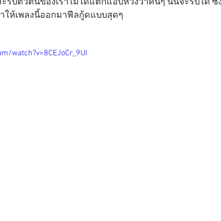
จะรับตัวตนของเราไม่ได้แต่ก็แอบหวังว่าคนๆ นั้นจะรับได้ 
ให้เพลงนี้ออกมาฟีลกู้ดแบบสุดๆ
com/watch?v=8CEJoCr_9UI