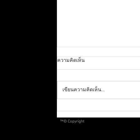
ความคิดเห็น
เขียนความคิดเห็น…
แตกต่างอย่างลงตัว ป๊อบ ปอง
กูล และ WONDERFRAME ใน
™© Copyright
โปรเจกต์ JOOX ORIGINAL
ALBUM 100×100 SEASON 2