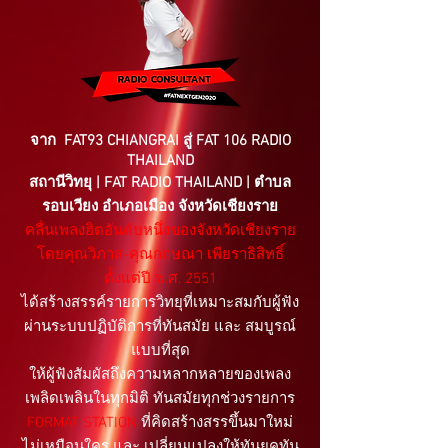
จาก FAT93 CHIANGRAI สู่ FAT 106 RADIO
THAILAND
สถานีวิทยุ | FAT RADIO THAILAND | ตำบล
รอบเวียง อำเภอเมือง จังหวัดเชียงราย
คลื่นเพลงฮิตอันดับหนึ่งของจังหวัดเชียงราย
โดยคุณวิภาส-คุณกฤษณา เพียราธิสิทธิ์
ตั้งแต่ปี พ.ศ. 2551
ได้สร้างสรรค์รายการวิทยุที่เหมาะสมกับผู้ฟัง
ผ่านระบบปฏิบัติการที่ทันสมัย และ สมบูรณ์
แบบที่สุด
ให้ผู้ฟังสัมผัสถึงความหลากหลายของเพลง
เพลิดเพลินในทุกมิติ ทันสมัยทุกช่วงรายการ
FORMAT STATION
ที่คิดสร้างสรรขึ้นมาใหม่
ไม่เหมือนใคร และ เปลี่ยนแปลงให้ทันยุคทัน