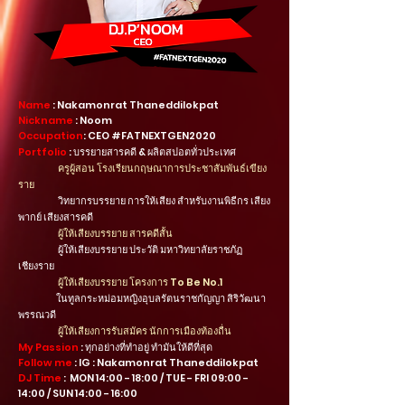
Name
: Nakamonrat Thaneddilokpat
Nickname
: Noom
Occupation
: CEO #FATNEXTGEN2020
Portfolio
: บรรยายสารคดี & ผลิตสปอตทั่วประเทศ
ครูผู้สอน โรงเรียนกฤษณาการประชาสัมพันธ์เขียง
ราย
วิทยากรบรรยาย การให้เสียง สำหรับงานพิธีกร เสียง
พากย์ เสียงสารคดี
ผู้ให้เสียงบรรยาย สารคดีสั้น
ผู้ให้เสียงบรรยาย ประวัติ มหาวิทยาลัยราชภัฏ
เชียงราย
ผู้ให้เสียงบรรยาย โครงการ To Be No.1
ในทูลกระหม่อมหญิงอุบลรัตนราชกัญญา สิริวัฒนา
พรรณวดี
ผู้ให้เสียงการรับสมัคร นักการเมืองท้องถื่น
My Passion
: ทุกอย่างที่ทำอยู่ ทำมันให้ดีที่สุด
Follow me
: IG : Nakamonrat Thaneddilokpat
DJ Time
: MON 14:00 - 18:00 / TUE - FRI 09:00 -
14:00 / SUN 14:00 - 16:00