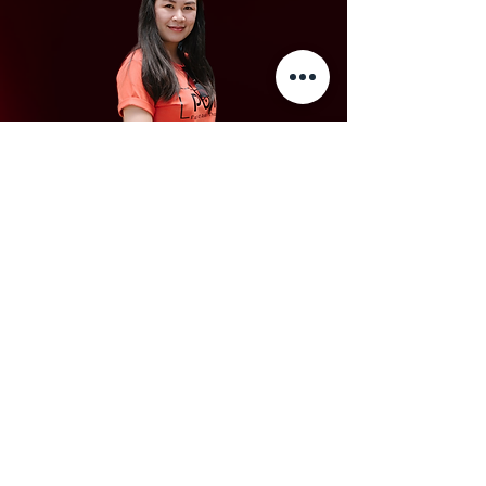
Name
: Supattra. Pitamma
Nickname
: POY
My Passion
: อยู่ให้เป็น--เย็นให้พอ--รอให้ได้
Follow me
: FB : poy zaza