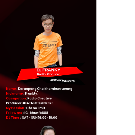
Name
: Karanpong Chaikhambunrueang
Nickname
: Frank(y)
Occupation
: Radio Creative
Producer #FATNEXTGEN2020
My Passion
: Life no limit
Follow me
: IG : khunfb888
DJ Time
: SAT - SUN 16:00 - 18:00